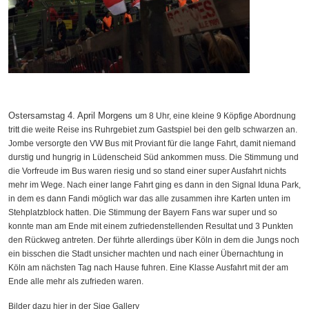
Ostersamstag 4. April Morgens u
m 8 Uhr, eine kleine 9 Köpfige Abordnung
tritt die weite Reise ins Ruhrgebiet zum Gastspiel bei den gelb schwarzen an.
Jombe versorgte den VW Bus mit Proviant für die lange Fahrt, damit niemand
durstig und hungrig in Lüdenscheid Süd ankommen muss. Die Stimmung und
die Vorfreude im Bus waren riesig und so stand einer super Ausfahrt nichts
mehr im Wege. Nach einer lange Fahrt ging es dann in den Signal Iduna Park,
in dem es dann Fandi möglich war das alle zusammen ihre Karten unten im
Stehplatzblock hatten. Die Stimmung der Bayern Fans war super und so
konnte man am Ende mit einem zufriedenstellenden Resultat und 3 Punkten
den Rückweg antreten. Der führte allerdings über Köln in dem die Jungs noch
ein bisschen die Stadt unsicher machten und nach einer Übernachtung in
Köln am nächsten Tag nach Hause fuhren. Eine Klasse Ausfahrt mit der am
Ende alle mehr als zufrieden waren.
Bilder dazu hier in der Sige Gallery