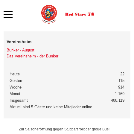
Mobile Menu Toggle
Vereinsheim
Bunker - August
Das Vereinsheim - der Bunker
Heute
22
Gestern
115
Woche
914
Monat
1.169
Insgesamt
408.119
Aktuell sind 5 Gäste und keine Mitglieder online
Zur Saisoneröffnung gegen Stuttgart rollt der große Bus!
Zur Saisoneröffnung gegen Stuttgart rollt der große Bus!